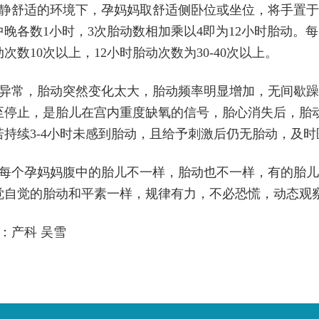
静舒适的环境下，孕妈妈取舒适侧卧位或坐位，将手置于
晚各数1小时，3次胎动数相加乘以4即为12小时胎动。每日
次数10次以上，12小时胎动次数为30-40次以上。
异常，胎动突然变化太大，胎动频率明显增加，无间歇躁
至停止，是胎儿在宫内重度缺氧的信号，胎心消失后，胎动一
若持续3-4小时未感到胎动，且给予刺激后仍无胎动，及
每个孕妈妈腹中的胎儿不一样，胎动也不一样，有的胎儿
觉自觉的胎动和平素一样，规律有力，不必恐慌，动态观
：产科 吴雪