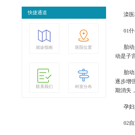
快捷通道
滦医
01
胎动
就诊指南
医院位置
动是子
胎动
逐步增
联系我们
科室分布
期消失，
孕妇
02